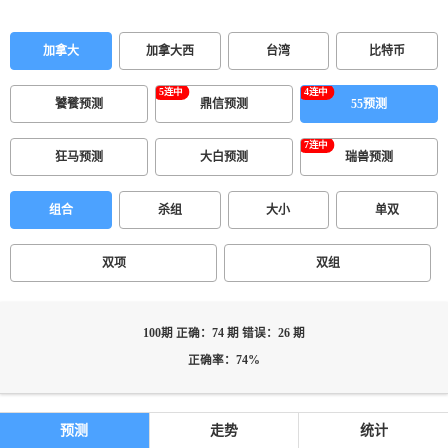
加拿大
加拿大西
台湾
比特币
饕餮预测
鼎信预测
55预测
狂马预测
大白预测
瑞兽预测
组合
杀组
大小
单双
双项
双组
100期 正确：74 期 错误：26 期
正确率：74%
预测
走势
统计