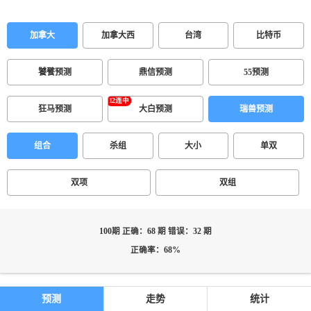
加拿大
加拿大西
台湾
比特币
饕餮预测
鼎信预测
55预测
狂马预测
大白预测
瑞兽预测
组合
杀组
大小
单双
双项
双组
100期 正确：68 期 错误：32 期
正确率：68%
预测
走势
统计