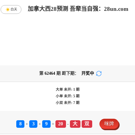
加拿大西28预测 吾辈当自强：28un.com
白天
第
62464
期 距下期：
开奖中
大单
未开:
1
期
小单
未开:
5
期
小双
未开:
7
期
8
3
9
20
大
双
咪牌
+
+
=
-