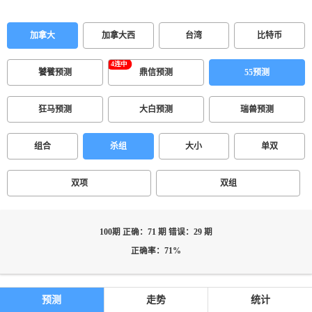
加拿大
加拿大西
台湾
比特币
饕餮预测
鼎信预测
55预测
狂马预测
大白预测
瑞兽预测
组合
杀组
大小
单双
双项
双组
100期 正确：71 期 错误：29 期
正确率：71%
预测
走势
统计