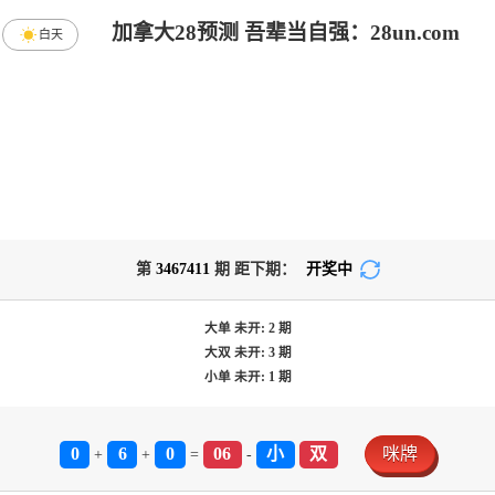
加拿大28预测 吾辈当自强：28un.com
白天
第
3467411
期 距下期：
开奖中
大单
未开:
2
期
大双
未开:
3
期
小单
未开:
1
期
0
6
0
06
小
双
咪牌
+
+
=
-