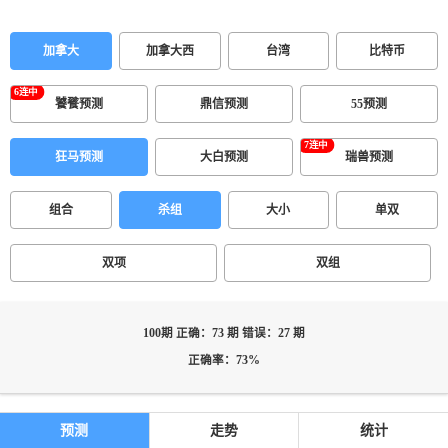
加拿大
加拿大西
台湾
比特币
饕餮预测
鼎信预测
55预测
狂马预测
大白预测
瑞兽预测
组合
杀组
大小
单双
双项
双组
100期 正确：73 期 错误：27 期
正确率：73%
预测
走势
统计