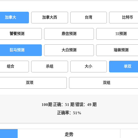
加拿大
加拿大西
台湾
比特币
饕餮预测
鼎信预测
55预测
狂马预测
大白预测
瑞兽预测
组合
杀组
大小
单双
双项
双组
100期 正确：51 期 错误：49 期
正确率：51%
走势