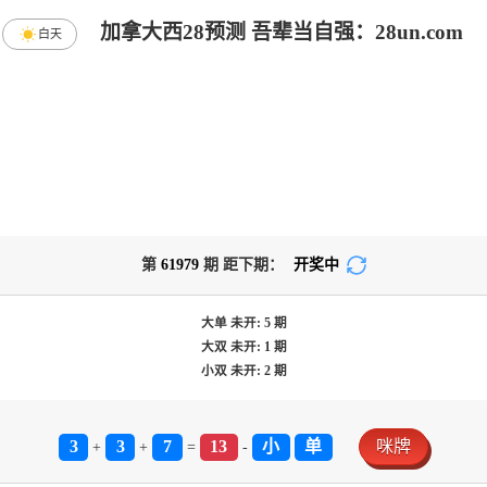
加拿大西28预测 吾辈当自强：28un.com
白天
第
61979
期 距下期：
开奖中
大单
未开:
5
期
大双
未开:
1
期
小双
未开:
2
期
3
3
7
13
小
单
咪牌
+
+
=
-