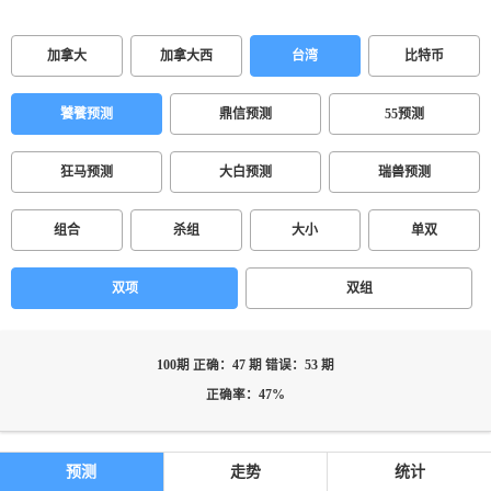
加拿大
加拿大西
台湾
比特币
饕餮预测
鼎信预测
55预测
狂马预测
大白预测
瑞兽预测
组合
杀组
大小
单双
双项
双组
100期 正确：47 期 错误：53 期
正确率：47%
预测
走势
统计