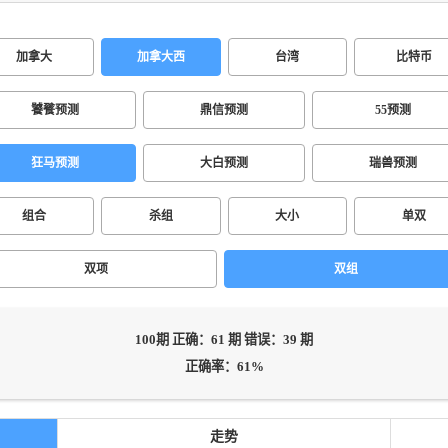
加拿大
加拿大西
台湾
比特币
饕餮预测
鼎信预测
55预测
狂马预测
大白预测
瑞兽预测
组合
杀组
大小
单双
双项
双组
100期 正确：61 期 错误：39 期
正确率：61%
走势