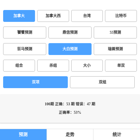
加拿大
加拿大西
台湾
比特币
饕餮预测
鼎信预测
55预测
狂马预测
大白预测
瑞兽预测
组合
杀组
大小
单双
双项
双组
100期 正确：53 期 错误：47 期
正确率：53%
预测
走势
统计