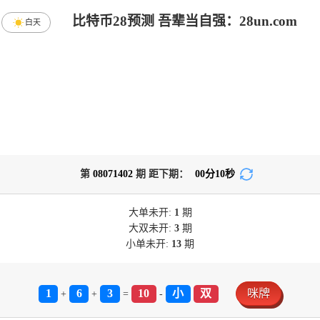
比特币28预测 吾辈当自强：28un.com
白天
第
08071402
期 距下期：
00
分
10
秒
大单
未开:
1
期
大双
未开:
3
期
小单
未开:
13
期
1
6
3
10
小
双
咪牌
+
+
=
-