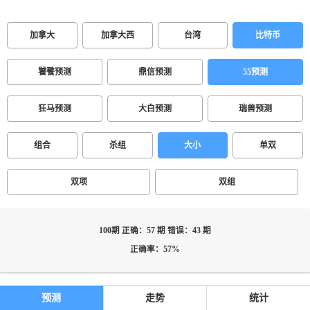
加拿大
加拿大西
台湾
比特币
饕餮预测
鼎信预测
55预测
狂马预测
大白预测
瑞兽预测
组合
杀组
大小
单双
双项
双组
100期 正确：57 期 错误：43 期
正确率：57%
预测
走势
统计